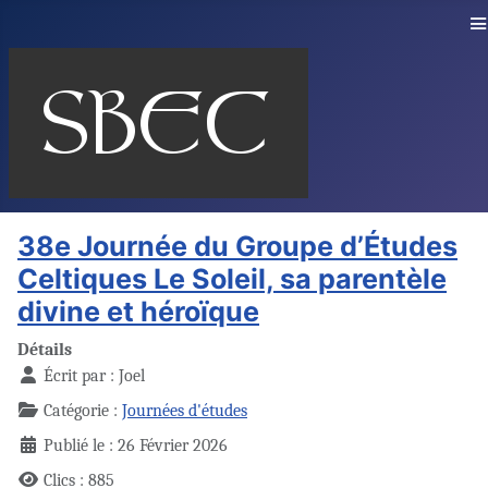
≡
38e Journée du Groupe d’Études
Celtiques Le Soleil, sa parentèle
divine et héroïque
Détails
Écrit par :
Joel
Catégorie :
Journées d'études
Publié le : 26 Février 2026
Clics : 885