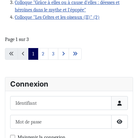
Colloque "Grâce à elles ou à cause d'elles : déesses et
héroïnes dans le mythe et l'épopée"
Colloque "Les Celtes et les oiseaux (II)" (2)
Page 1 sur 3
1
2
3
Connexion
Identifiant
Mot de passe
Afficher 
Maintenir la connexion