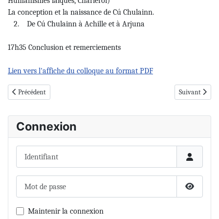
Humanismes laïques, Charleroi)
La conception et la naissance de Cú Chulainn.
2. De Cú Chulainn à Achille et à Arjuna
17h35 Conclusion et remerciements
Lien vers l'affiche du colloque au format PDF
Article précédent : 22-23 novembre 2024 - Sangliers et cochons dans le m
Article suiva
Précédent
Suivant
Connexion
Identifiant
Mot de passe
Afficher 
Maintenir la connexion