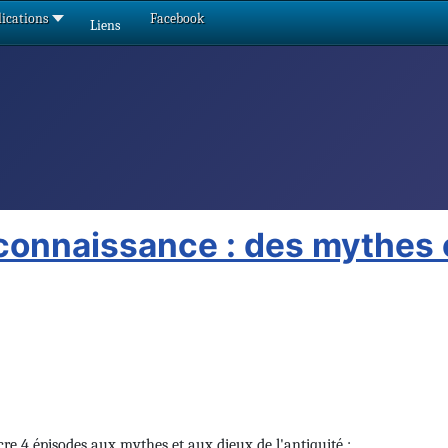
ications
Facebook
Liens
 connaissance : des mythes 
re 4 épisodes aux mythes et aux dieux de l'antiquité :