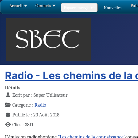
Accueil
Contacts
Publ
Espace enregistré
Nouvelles
Radio - Les chemins de la
Détails
Écrit par :
Super Utilisateur
Catégorie :
Radio
Publié le : 23 Août 2018
Clics : 3811
L'émission radiophonique
"Les chemins de la connaissance"
consac