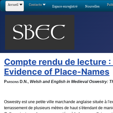
Accueil
Contacts
Publ
Espace enregistré
Nouvelles
Compte rendu de lecture :
Evidence of Place-Names
Parsons
D.N.,
Welsh and English in Medieval Oswestry: T
Oswestry est une petite ville marchande anglaise située à l'ex
terrassement de plusieurs mètres de haut s'étendant de manièr