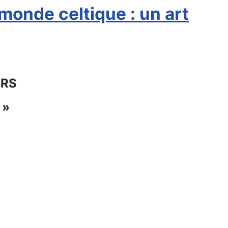
onde celtique : un art
NRS
 »