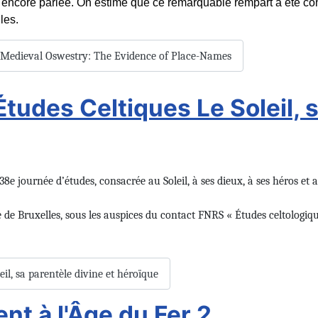
encore parlée. On estime que ce remarquable rempart a été const
les.
in Medieval Oswestry: The Evidence of Place-Names
udes Celtiques Le Soleil, s
a 38e journée d’études, consacrée au Soleil, à ses dieux, à ses héros et
e de Bruxelles, sous les auspices du contact FNRS « Études celtologiq
eil, sa parentèle divine et héroïque
nt à l'Âge du Fer 2