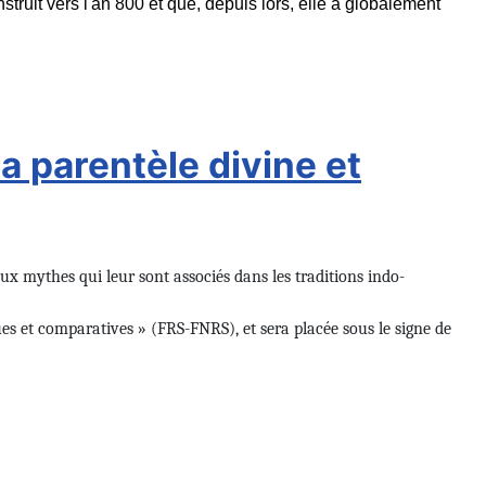
ruit vers l'an 800 et que, depuis lors, elle a globalement
a parentèle divine et
 aux mythes qui leur sont associés dans les traditions indo-
ues et comparatives » (FRS-FNRS), et sera placée sous le signe de