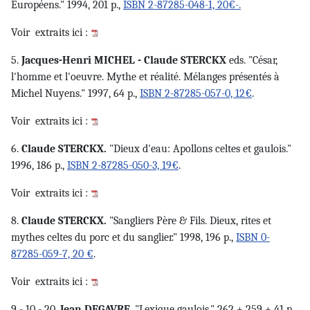
Européens." 1994, 201 p.,
ISBN 2-87285-048-1, 20€-.
Voir
extraits ici :
5.
Jacques-Henri MICHEL - Claude STERCKX
eds. "César,
l'homme et l'oeuvre. Mythe et réalité. Mélanges présentés à
Michel Nuyens." 1997, 64 p.,
ISBN 2-87285-057-0, 12€
.
Voir
extraits ici :
6.
Claude STERCKX.
"Dieux d'eau: Apollons celtes et gaulois."
1996, 186 p.,
ISBN 2-87285-050-3, 19€
.
Voir
extraits ici :
8.
Claude STERCKX.
"Sangliers Père & Fils. Dieux, rites et
mythes celtes du porc et du sanglier." 1998, 196 p.,
ISBN 0-
87285-059-7, 20 €
.
Voir
extraits ici :
9 - 10 - 20.
Jean DEGAVRE
. "Lexique gaulois." 262 + 259 + 41 p.,