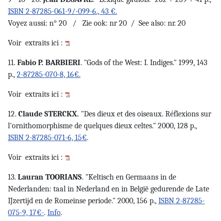
ISBN 2-87285-061-9/-099-6., 43 €.
Voyez aussi: n° 20 / Zie ook: nr 20 / See also: nr. 20
Voir
extraits ici :
11.
Fabio P. BARBIERI
. "Gods of the West: I. Indiges." 1999, 143
p.,
2-87285-070-8, 16€.
Voir
extraits ici :
12.
Claude STERCKX.
"Des dieux et des oiseaux. Réflexions sur
l'ornithomorphisme de quelques dieux celtes." 2000, 128 p.,
ISBN 2-87285-071-6, 15€
.
Voir
extraits ici :
13.
Lauran TOORIANS
. "Keltisch en Germaans in de
Nederlanden: taal in Nederland en in België gedurende de Late
IJzertijd en de Romeinse periode." 2000, 156 p.,
ISBN 2-87285-
075-9, 17€-
.
Info
.