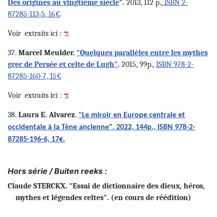
Des origines au vingtième siècle
".
2013, 112 p.,
ISBN 2-
87285-113-5, 16€
.
Voir
extraits ici :
37.
Marcel Meulder.
"Quelques parallèles entre les mythes
grec de Persée et celte de Lugh"
.
2015, 99p.,
ISBN 978-2-
87285-160-7, 15€
Voir
extraits ici :
38.
Laura E. Alvarez.
"
Le miroir en Europe centrale et
occidentale à la Tène ancienne". 2022, 144p.,
ISBN 978-2-
87285-196-6, 17€.
Hors série / Buiten reeks :
Claude STERCKX. "Essai de dictionnaire des dieux, héros,
mythes et légendes celtes". (en cours de réédition)