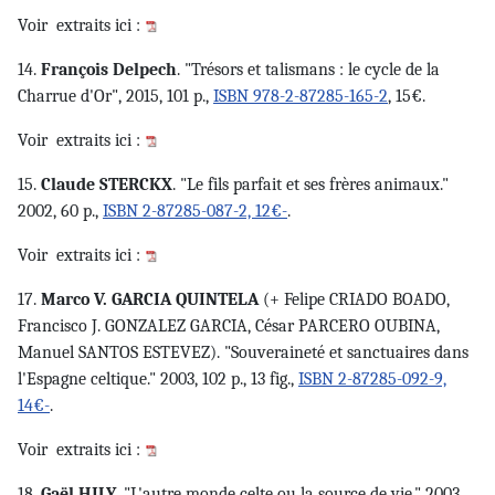
Voir
extraits ici :
14.
François Delpech
. "Trésors et talismans : le cycle de la
Charrue d'Or", 2015, 101 p.,
ISBN 978-2-87285-165-2
, 15€.
Voir
extraits ici :
15.
Claude STERCKX
. "Le fils parfait et ses frères animaux."
2002, 60 p.,
ISBN 2-87285-087-2, 12€-
.
Voir
extraits ici :
17.
Marco V. GARCIA QUINTELA
(+ Felipe CRIADO BOADO,
Francisco J. GONZALEZ GARCIA, César PARCERO OUBINA,
Manuel SANTOS ESTEVEZ). "Souveraineté et sanctuaires dans
l'Espagne celtique." 2003, 102 p., 13 fig.,
ISBN 2-87285-092-9,
14€-
.
Voir
extraits ici :
18.
Gaël HILY
. "L'autre monde celte ou la source de vie." 2003,