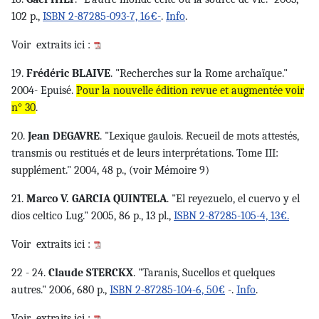
102 p.,
ISBN 2-87285-093-7, 16€-
.
Info
.
Voir
extraits ici :
19.
Frédéric BLAIVE
. "Recherches sur la Rome archaïque."
2004- Epuisé.
Pour la nouvelle édition revue et augmentée voir
n° 30
.
20.
Jean DEGAVRE
. "Lexique gaulois. Recueil de mots attestés,
transmis ou restitués et de leurs interprétations. Tome III:
supplément." 2004, 48 p., (voir Mémoire 9)
21.
Marco V. GARCIA QUINTELA
. "El reyezuelo, el cuervo y el
dios celtico Lug." 2005, 86 p., 13 pl.,
ISBN 2-87285-105-4, 13€.
Voir
extraits ici :
22 - 24.
Claude STERCKX
. "Taranis, Sucellos et quelques
autres." 2006, 680 p.,
ISBN 2-87285-104-6, 50€
-.
Info
.
Voir
extraits ici :