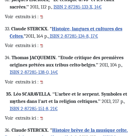
sacrées.’’
2011, 112 p.,
ISBN 2-87285-133-X, 14€
Voir
extraits ici :
33.
Claude STERCKX. "
Histoire, langues et cultures des
Celtes.
"
2011, 164 p.,
ISBN 2-87285-134-8, 17€
Voir
extraits ici :
34.
Thomas JACQUEMIN. ‘‘Etude critique des premières
origines prêtées aux tribus celto-belges.’’
2011, 104 p.,
ISBN 2-87285-138-0, 14€
Voir
extraits ici :
35. Léo
SCARAVELLA
. ‘‘L'arbre et le serpent. Symboles et
mythes dans l'art et la religion celtiques.’’
2013, 217 p.,
ISBN 2-87285-151-8, 21€
Voir
extraits ici :
36.
Claude STERCKX. "
Histoire brève de la musique celte.