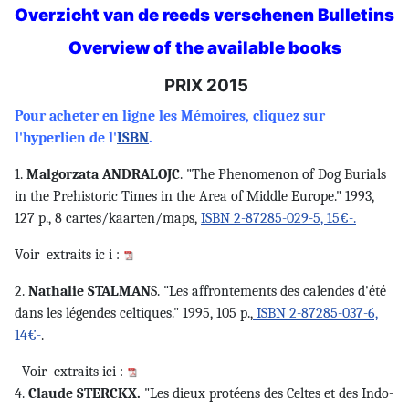
Overzicht van de reeds verschenen Bulletins
Overview of the available books
PRIX 2015
Pour acheter en ligne les Mémoires, cliquez sur
l'hyperlien de l'
ISBN
.
1.
Malgorzata ANDRALOJC
. "The Phenomenon of Dog Burials
in the Prehistoric Times in the Area of Middle Europe." 1993,
127 p., 8 cartes/kaarten/maps,
ISBN 2-87285-029-5, 15€-.
Voir
extraits ic i :
2.
Nathalie STALMAN
S. "Les affrontements des calendes d'été
dans les légendes celtiques." 1995, 105 p.,
ISBN 2-87285-037-6,
14€-
.
Voir
extraits ici :
4.
Claude STERCKX.
"Les dieux protéens des Celtes et des Indo-