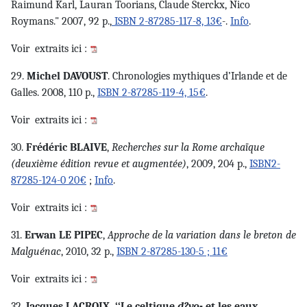
Raimund Karl, Lauran Toorians, Claude Sterckx, Nico
Roymans." 2007, 92 p.,
ISBN 2-87285-117-8, 13€
-.
Info
.
Voir
extraits ici :
29.
Michel DAVOUST
. Chronologies mythiques d’Irlande et de
Galles. 2008, 110 p.,
ISBN 2-87285-119-4, 15€
.
Voir
extraits ici :
30.
Frédéric BLAIVE
,
Recherches sur la Rome archaïque
(deuxième édition revue et augmentée)
, 2009, 204 p.,
ISBN2-
87285-124-0 20€
;
Info
.
Voir
extraits ici :
31.
Erwan LE PIPEC
,
Approche de la variation dans le breton de
Malguénac
, 2010, 32 p.,
ISBN 2-87285-130-5 ; 11€
Voir
extraits ici :
32.
Jacques LACROIX, ‘‘Le celtique
d?vo
- et les eaux