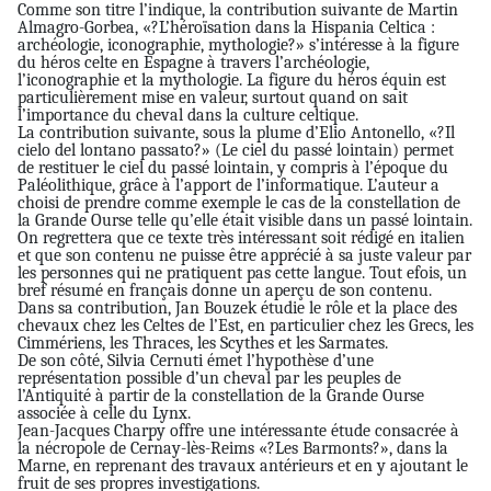
Comme son titre l’indique, la contribution suivante de Martin
Almagro-Gorbea, «?L’héroïsation dans la Hispania Celtica :
archéologie, iconographie, mythologie?» s’intéresse à la figure
du héros celte en Espagne à travers l’archéologie,
l’iconographie et la mythologie. La figure du héros équin est
particulièrement mise en valeur, surtout quand on sait
l’importance du cheval dans la culture celtique.
La contribution suivante, sous la plume d’Elio Antonello, «?Il
cielo del lontano passato?» (Le ciel du passé lointain) permet
de restituer le ciel du passé lointain, y compris à l’époque du
Paléolithique, grâce à l’apport de l’informatique. L’auteur a
choisi de prendre comme exemple le cas de la constellation de
la Grande Ourse telle qu’elle était visible dans un passé lointain.
On regrettera que ce texte très intéressant soit rédigé en italien
et que son contenu ne puisse être apprécié à sa juste valeur par
les personnes qui ne pratiquent pas cette langue. Tout efois, un
bref résumé en français donne un aperçu de son contenu.
Dans sa contribution, Jan Bouzek étudie le rôle et la place des
chevaux chez les Celtes de l’Est, en particulier chez les Grecs, les
Cimmériens, les Thraces, les Scythes et les Sarmates.
De son côté, Silvia Cernuti émet l’hypothèse d’une
représentation possible d’un cheval par les peuples de
l’Antiquité à partir de la constellation de la Grande Ourse
associée à celle du Lynx.
Jean-Jacques Charpy offre une intéressante étude consacrée à
la nécropole de Cernay-lès-Reims «?Les Barmonts?», dans la
Marne, en reprenant des travaux antérieurs et en y ajoutant le
fruit de ses propres investigations.