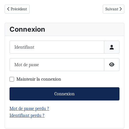
Article précédent : Bisbec n°280 - octobre 2018
Article suivan
Précédent
Suivant
Connexion
Identifiant
Mot de passe
Afficher 
Maintenir la connexion
Connexion
Mot de passe perdu ?
Identifiant perdu ?