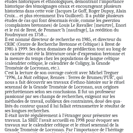
études historiques et ethnologiques, démontrant l’importance
historique des témoignages oraux et encourageant plusieurs
historiens dans cette voie (Jacques Le Goff, Roger Dupuy, Alain
Croix… et plus récemment Eva Guillorel). Il a publié plusieurs
études de cas qui font désormais école, comme les
gwerziou
(complaintes bretonnes) de Louis Le Ravallec [meurtre], Enori
et le roi de Brest, de Penmarc'h [naufrage], La reédition du
Foudroyant en 1758…
Il est nommé directeur de recherche en 1985, et directeur du
CRBC (Centre de Recherche Bretonne et Celtique) à Brest de
1985 à 1999. Ses deux domaines de prédilection tout au long de
sa carrière ont été la littérature orale d’expression bretonne et
la mesure du temps chez les populations de langue celtique
(calendrier celtique, le calendrier de Coligny, la Grande
Troménie de Locronan, etc.).
C’est la lecture de son ouvrage coécrit avec Michel Treguer
"1996,
La Nuit celtique
, Rennes : Terres de Brumes/PUR", qui
nous a fait découvrir ses travaux d’ethno-histoire sur le rituel
sexennal de la Grande Troménie de Locronan, aux origines
préchrétiennes selon ses conclusions. Il fut un professeur
passionné par ses champs de recherches, exigeant sur les
méthodes de travail, oublieux des contraintes, doué des qua-
lités du conteur quand il lui fallait retransmettre le résultat de
ses longues recherches.
Il était invité régulièrement à l’étranger pour présenter ses
travaux. La SBEC l’avait accueilli en 1998 pour évoquer ses
travaux sur le calendrier celtique et le rituel sexennal de la
Grande Troménie de Locronan. Par l'importance de l'héritage