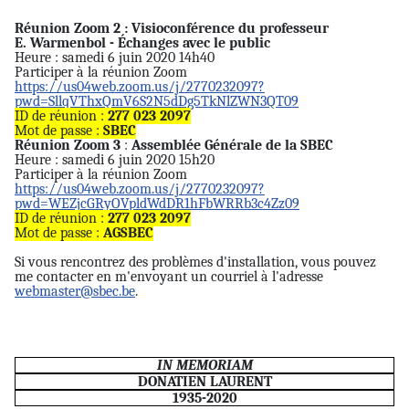
Réunion Zoom 2 : Visioconférence du professeur
E. Warmenbol - Échanges avec le public
Heure : samedi 6 juin 2020 14h40
Participer à la réunion Zoom
https://us04web.zoom.us/j/2770232097?
pwd=SllqVThxQmV6S2N5dDg5TkNlZWN3QT09
ID de réunion :
277 023 2097
Mot de passe :
SBEC
Réunion Zoom 3
:
Assemblée Générale de la SBEC
Heure : samedi 6 juin 2020 15h20
Participer à la réunion Zoom
https://us04web.zoom.us/j/2770232097?
pwd=WEZjcGRyOVpldWdDR1hFbWRRb3c4Zz09
ID de réunion :
277 023 2097
Mot de passe :
AGSBEC
Si vous rencontrez des problèmes d'installation, vous pouvez
me contacter en m'envoyant un courriel à l'adresse
webmaster@sbec.be
.
IN MEMORIAM
DONATIEN LAURENT
1935-2020