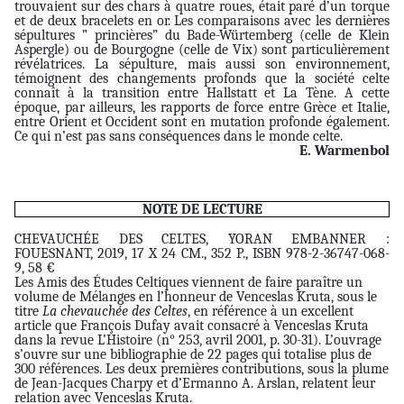
trouvaient sur des chars à quatre roues, était paré d’un torque
et de deux bracelets en or. Les comparaisons avec les dernières
sépultures ” princières” du Bade-Würtemberg (celle de Klein
Aspergle) ou de Bourgogne (celle de Vix) sont particulièrement
révélatrices. La sépulture, mais aussi son environnement,
témoignent des changements profonds que la société celte
connaît à la transition entre Hallstatt et La Tène. A cette
époque, par ailleurs, les rapports de force entre Grèce et Italie,
entre Orient et Occident sont en mutation profonde également.
Ce qui n’est pas sans conséquences dans le monde celte.
E. Warmenbol
NOTE DE LECTURE
CHEVAUCHÉE DES CELTES, YORAN EMBANNER :
FOUESNANT, 2019, 17 X 24 CM., 352 P., ISBN 978-2-36747-068-
9, 58 €
Les Amis des Études Celtiques viennent de faire paraître un
volume de Mélanges en l’honneur de Venceslas Kruta, sous le
titre
La chevauchée des Celtes
, en référence à un excellent
article que François Dufay avait consacré à Venceslas Kruta
dans la revue L’Histoire (n° 253, avril 2001, p. 30-31). L’ouvrage
s’ouvre sur une bibliographie de 22 pages qui totalise plus de
300 références. Les deux premières contributions, sous la plume
de Jean-Jacques Charpy et d’Ermanno A. Arslan, relatent leur
relation avec Venceslas Kruta.