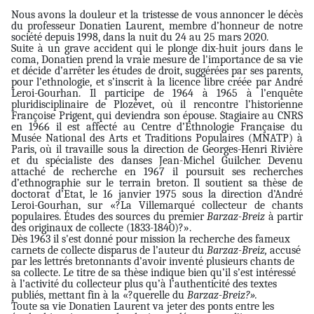
Nous avons la douleur et la tristesse de vous annoncer le décès
du professeur Donatien Laurent, membre d’honneur de notre
société depuis 1998, dans la nuit du 24 au 25 mars 2020.
Suite à un grave accident qui le plonge dix-huit jours dans le
coma, Donatien prend la vraie mesure de l'importance de sa vie
et décide d’arrêter les études de droit, suggérées par ses parents,
pour l’ethnologie, et s’inscrit à la licence libre créée par André
Leroi-Gourhan. Il participe de 1964 à 1965 à l’enquête
pluridisciplinaire de Plozévet, où il rencontre l’historienne
Françoise Prigent, qui deviendra son épouse. Stagiaire au CNRS
en 1966 il est affecté au Centre d’Ethnologie Française du
Musée National des Arts et Traditions Populaires (MNATP) à
Paris, où il travaille sous la direction de Georges-Henri Rivière
et du spécialiste des danses Jean-Michel Guilcher. Devenu
attaché de recherche en 1967 il poursuit ses recherches
d’ethnographie sur le terrain breton. Il soutient sa thèse de
doctorat d’Etat, le 16 janvier 1975 sous la direction d’André
Leroi-Gourhan, sur «?La Villemarqué collecteur de chants
populaires. Études des sources du premier
Barzaz-Breiz
à partir
des originaux de collecte (1833-1840)?».
Dès 1963 il s'est donné pour mission la recherche des fameux
carnets de collecte disparus de l’auteur du
Barzaz-Breiz,
accusé
par les lettrés bretonnants d’avoir inventé plusieurs chants de
sa collecte. Le titre de sa thèse indique bien qu’il s’est intéressé
à l’activité du collecteur plus qu’à l’authenticité des textes
publiés, mettant fin à la «?querelle du
Barzaz-Breiz?».
Toute sa vie Donatien Laurent va jeter des ponts entre les