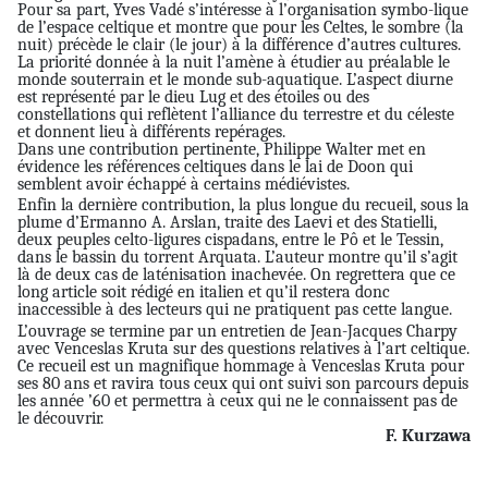
Pour sa part, Yves Vadé s’intéresse à l’organisation symbo-lique
de l’espace celtique et montre que pour les Celtes, le sombre (la
nuit) précède le clair (le jour) à la différence d’autres cultures.
La priorité donnée à la nuit l’amène à étudier au préalable le
monde souterrain et le monde sub-aquatique. L’aspect diurne
est représenté par le dieu Lug et des étoiles ou des
constellations qui reflètent l’alliance du terrestre et du céleste
et donnent lieu à différents repérages.
Dans une contribution pertinente, Philippe Walter met en
évidence les références celtiques dans le lai de Doon qui
semblent avoir échappé à certains médiévistes.
Enfin la dernière contribution, la plus longue du recueil, sous la
plume d’Ermanno A. Arslan, traite des Laevi et des Statielli,
deux peuples celto-ligures cispadans, entre le Pô et le Tessin,
dans le bassin du torrent Arquata. L’auteur montre qu’il s’agit
là de deux cas de laténisation inachevée. On regrettera que ce
long article soit rédigé en italien et qu’il restera donc
inaccessible à des lecteurs qui ne pratiquent pas cette langue.
L’ouvrage se termine par un entretien de Jean-Jacques Charpy
avec Venceslas Kruta sur des questions relatives à l’art celtique.
Ce recueil est un magnifique hommage à Venceslas Kruta pour
ses 80 ans et ravira tous ceux qui ont suivi son parcours depuis
les année ’60 et permettra à ceux qui ne le connaissent pas de
le découvrir.
F. Kurzawa