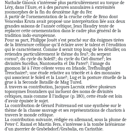
Nathalie Ginoux s’intéresse plus particulièrement au torque de
Léry, dans l’Eure, et à des parures annulaires à extrémités
zoomorphes de la fin du deuxième Age du Fer.
À partir de l’ornementation de la cruche celte de Brno dont
Venceslas Kruta avait proposé une interprétation liée aux deux
grandes saisons de l’année celtique, Jean Haudry tente de
replacer cette ornementation dans le cadre plus général de la
tradition indo-européenne.
Pour sa part, Philippe Jouët s’est penché sur dix énigmes tirées
de la littérature celtique qu’il éclaire avec le talent et l’érudition
qui le caractérisent. Comme il serait trop long de les détailler, on
retiendra particulièrement le thème du feu?; du serpent
cornu?; du cycle du Soleil?; du cycle du Ciel-diurne?; les
divinités Sucellus, Nantosuelta et Dis Pater?; l’image du
gnomon lié à l’être céleste venu en Irlande, Trefhuilngid
Treochaire?; une étude relative au triscèle et à des monnaies
qui associent le Soleil et la Lune?; Lug et la posture rituelle de la
grue à la Seconde Bataille de Mag Tured.
À travers sa contribution, Jacques Lacroix relève plusieurs
toponymes frontaliers qui incluent des noms de divinités
celtiques, mais comme il l’indique (p. 180), cette étude est loin
d’avoir épuisée le sujet.
La contribution de Gérard Poitrenaud est une synthèse sur le
thème de la chasse sauvage et ses représentations de chariots à
travers le monde celtique.
La contribution suivante, rédigée en allemand, sous la plume de
Peter C. Ramsl et Martin Fera, s’intéresse à la tombe laténienne
d’un guerrier de Grabelsdorf/Grabalja, en Carinthie.