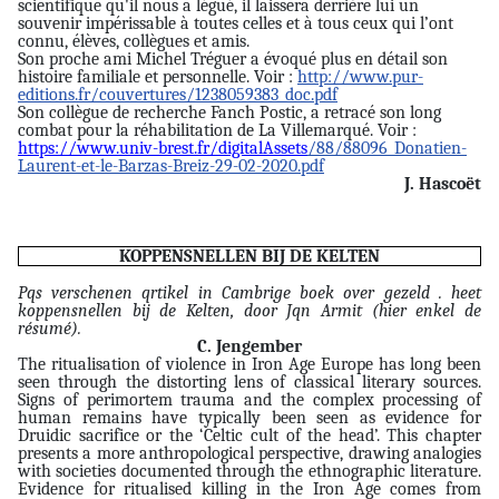
scientifique qu'il nous a légué, il laissera derrière lui un
souvenir impérissable à toutes celles et à tous ceux qui l’ont
connu, élèves, collègues et amis.
Son proche ami Michel Tréguer a évoqué plus en détail son
histoire familiale et personnelle. Voir :
http://www.pur-
editions.fr/couvertures/1238059383_doc.pdf
Son collègue de recherche Fanch Postic, a retracé son long
combat pour la réhabilitation de La Villemarqué. Voir :
https://www.univ-brest.fr/digitalAssets
/88/88096_Donatien-
Laurent-et-le-Barzas-Breiz-29-02-2020.pdf
J. Hascoët
KOPPENSNELLEN BIJ DE KELTEN
Pqs verschenen qrtikel in Cambrige boek over gezeld . heet
koppensnellen bij de Kelten, door Jqn
Armit (hier enkel de
résumé).
C. Jengember
The ritualisation of violence in Iron Age Europe has long been
seen through the distorting lens of classical literary sources.
Signs of perimortem trauma and the complex processing of
human remains have typically been seen as evidence for
Druidic sacrifice or the ‘Celtic cult of the head’. This chapter
presents a more anthropological perspective, drawing analogies
with societies documented through the ethnographic literature.
Evidence for ritualised killing in the Iron Age comes from