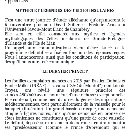
? pp 441-459
MYTHES ET LÉGENDES DES CELTES INSULAIRES
C’est une autre journée d’étude alléchante qu’organiseront le
6 novembre
prochain David Stifter et Frédéric Armao à
l’Université Savoie-Mont Blanc de Chambéry.
Elle sera en effet consacrée aux mythes et légendes
mythologiques des Celtes insulaires de Grande-Bretagne,
d’Irlande et de l’île de Man.
Un appel aux communications vient d’être lancé et le
programme définitif sera fixé en fonction des réponses reçues.
Nous l’annoncerons, ainsi que les conditions de participation,
dès qu’il nous aura été communiqué.
LE DERNIER PRINCE ?
Les fouilles exemplaires menées en 2015 par Bastien Dubuis et
Emilie Millet (INRAP) à Lavaux (”ZAC du Moutot”) non loin de
Troyes, ont révélé une sépulture princière des
années 480/460 avant notre ère, d’une richesse exceptionnelle.
Elle contenait, comme bien d’autres du genre, des importations
méditerranéennes, tout particulièrement de la vaisselle pour le
banquet (funéraire). Un grand bassin étrusque, une oenochoé
attique à figures noires, ainsi qu’une oenochoé en bronze des
côtes ioniennes ne constituent qu’une partie de cette vaisselle.
Le défunt, déposé sur un char à deux roues, contrairement à
ses ”prédécesseurs” (comme le Prince d’Apremont) qui se