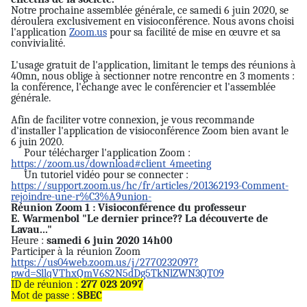
Notre prochaine assemblée générale, ce samedi 6 juin 2020, se
déroulera exclusivement en visioconférence. Nous avons choisi
l'application
Zoom.us
pour sa facilité de mise en œuvre et sa
convivialité.
L'usage gratuit de l'application, limitant le temps des réunions à
40mn, nous oblige à sectionner notre rencontre en 3 moments :
la conférence, l'échange avec le conférencier et l'assemblée
générale.
Afin de faciliter votre connexion, je vous recommande
d'installer l'application de visioconférence Zoom bien avant le
6 juin 2020.
?
Pour télécharger l'application Zoom :
https://zoom.us/download#client_4meeting
?
Un tutoriel vidéo pour se connecter :
https://support.zoom.us/hc/fr/articles/201362193-Comment-
rejoindre-une-r%C3%A9union-
Réunion Zoom 1 : Visioconférence du professeur
E. Warmenbol "Le dernier prince?? La découverte de
Lavau..."
Heure :
samedi 6 juin 2020 14h00
Participer à la réunion Zoom
https://us04web.zoom.us/j/2770232097?
pwd=SllqVThxQmV6S2N5dDg5TkNlZWN3QT09
ID de réunion :
277 023 2097
Mot de passe :
SBEC