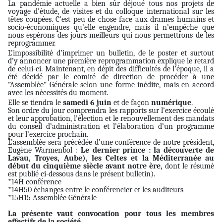
La pandémie actuelle a bien sûr déjoué tous nos projets de
voyage d’étude, de visites et du colloque international sur les
têtes coupées. C’est peu de chose face aux drames humains et
socio-économiques qu’elle engendre, mais il n’empêche que
nous espérons des jours meilleurs qui nous permettrons de les
reprogrammer.
L’impossibilité d’imprimer un bulletin, de le poster et surtout
d’y annoncer une première reprogrammation explique le retard
de celui-ci. Maintenant, en dépit des difficultés de l’époque, il a
été décidé par le comité de direction de procéder à une
”Assemblée” Générale selon une forme inédite, mais en accord
avec les nécessités du moment.
Elle se tiendra le
samedi 6 juin
et de façon
numérique
.
Son ordre du jour comprendra les rapports sur l’exercice écoulé
et leur approbation, l’élection et le renouvellement des mandats
du conseil d’administration et l’élaboration d’un programme
pour l’exercice prochain.
L’assemblée sera précédée d’une conférence de notre président,
Eugène Warmenbol :
Le dernier prince : la découverte de
Lavau, Troyes, Aube), les Celtes et la Méditerranée au
début du cinquième siècle avant notre ère,
dont le résumé
est publié ci-dessous dans le présent bulletin).
*14H conférence
*14H50 échanges entre le conférencier et les auditeurs
*15H15 Assemblée Générale
La présente vaut convocation pour tous les membres
effectifs de la société.