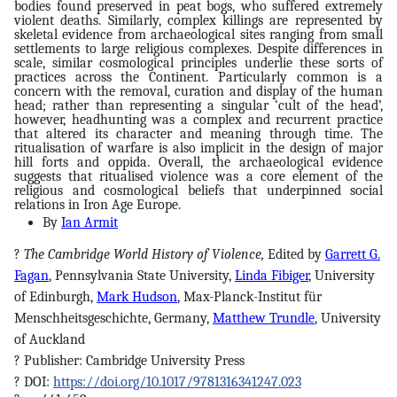
bodies found preserved in peat bogs, who suffered extremely
violent deaths. Similarly, complex killings are represented by
skeletal evidence from archaeological sites ranging from small
settlements to large religious complexes. Despite differences in
scale, similar cosmological principles underlie these sorts of
practices across the Continent. Particularly common is a
concern with the removal, curation and display of the human
head; rather than representing a singular ‘cult of the head’,
however, headhunting was a complex and recurrent practice
that altered its character and meaning through time. The
ritualisation of warfare is also implicit in the design of major
hill forts and oppida. Overall, the archaeological evidence
suggests that ritualised violence was a core element of the
religious and cosmological beliefs that underpinned social
relations in Iron Age Europe.
By
Ian Armit
?
The Cambridge World History of Violence,
Edited by
Garrett G.
Fagan
,
Pennsylvania State University
,
Linda Fibiger
,
University
of Edinburgh
,
Mark Hudson
,
Max-Planck-Institut für
Menschheitsgeschichte, Germany
,
Matthew Trundle
,
University
of Auckland
?
Publisher: Cambridge University Press
?
DOI:
https://doi.org/10.1017/9781316341247.023