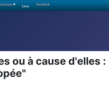
ications
Facebook
Liens
es ou à cause d'elles 
popée"