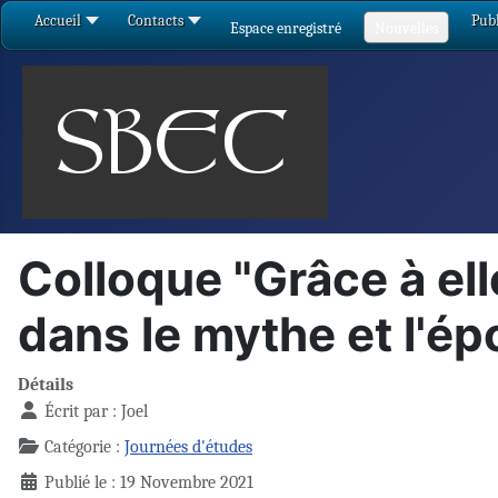
Accueil
Contacts
Publ
Espace enregistré
Nouvelles
Colloque "Grâce à ell
dans le mythe et l'é
Détails
Écrit par :
Joel
Catégorie :
Journées d'études
Publié le : 19 Novembre 2021