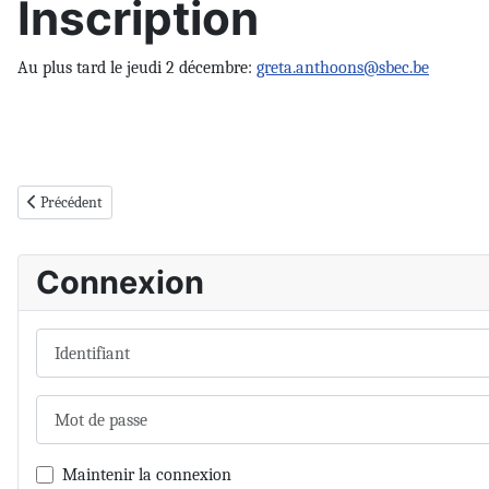
Inscription
Au plus tard le jeudi 2 décembre:
greta.anthoons@sbec.be
Article précédent : Colloque "Arbre vivant, arbre de vie. Du bois de constr
Précédent
Connexion
Identifiant
Mot de passe
Maintenir la connexion