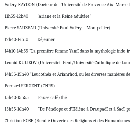
Valéry RAYDON (Docteur de l'Université de Provence Aix- Marseill
11h55-12h40 "Ariane et la Reine adultère"
Pierre SAUZEAU (Université Paul Valéry – Montpellier)
12h40-14h10 Déjeuner
14h10-14h55 "La première femme Yamī dans la mythologie indo-i
Leonid KULIKOV (Universiteit Gent/Université Catholique de Lou
14h55-15h40 "Leucothéa et Arianrhod, ou les diverses manières de 
Bernard SERGENT (CNRS)
15h40-15h55 Pause café/thé
15h55-16h40 "De Pénélope et d’Hélène à Draupadī et à Śacī, pour
Christian ROSE (Faculté Ouverte des Religions et des Humanismes 